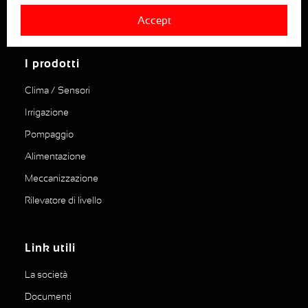
880, RUE LÉO BAEKALAND – B.P. 57
Accept
85290 MORTAGNE SUR SEVRE
I prodotti
Clima / Sensori
Irrigazione
Pompaggio
Alimentazione
Meccanizzazione
Rilevatore di livello
Link utili
La società
Documenti