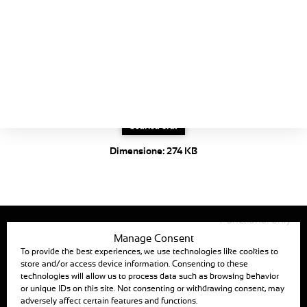
Schede prodotti
Armadio con
La Guida
avvio
progressivo
Armadio di avviamento della
pompa da 1 a 110 kW.
Scarica ora!
Dimensione:
274 KB
Functional only
Manage Consent
To provide the best experiences, we use technologies like cookies to
store and/or access device information. Consenting to these
technologies will allow us to process data such as browsing behavior
or unique IDs on this site. Not consenting or withdrawing consent, may
ANJOU AUTOMATION
adversely affect certain features and functions.