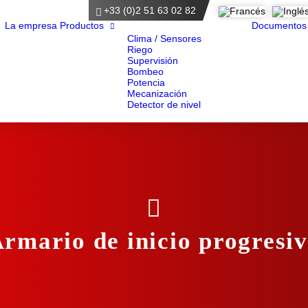
+33 (0)2 51 63 02 82
ágina principal
La empresa
Productos
Documentos
Clima / Sensores
Riego
Supervisión
Bombeo
Potencia
Mecanización
Detector de nivel
rmario de inicio progresi