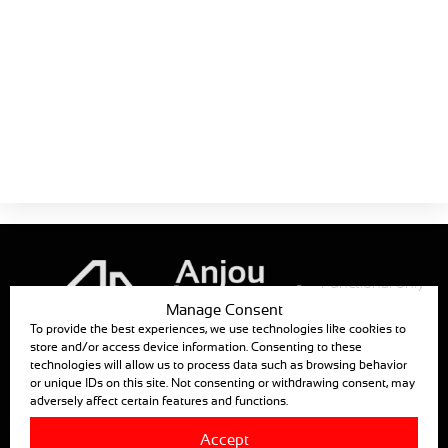
MEC1210
Fichas de productos
La Guía
Motorreductores en carro
¡Descarga ahora!
Tamaño:
434 KB
Functional only
Manage Consent
To provide the best experiences, we use technologies like cookies to
store and/or access device information. Consenting to these
ANJOU AUTOMATION
technologies will allow us to process data such as browsing behavior
or unique IDs on this site. Not consenting or withdrawing consent, may
880, RUE LÉO BAEKALAND – B.P. 57
adversely affect certain features and functions.
85290 MORTAGNE SUR SEVRE
Accept