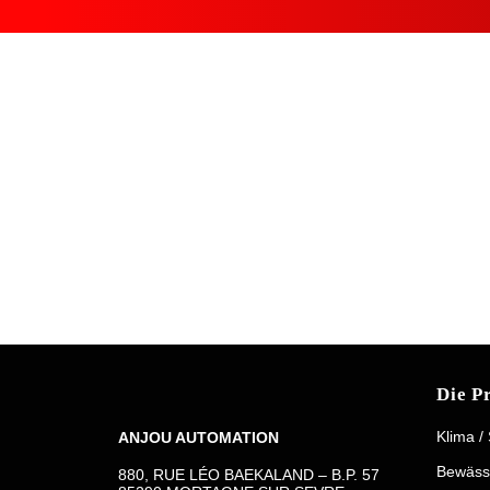
Die P
Klima /
ANJOU AUTOMATION
Bewäss
880, RUE LÉO BAEKALAND – B.P. 57