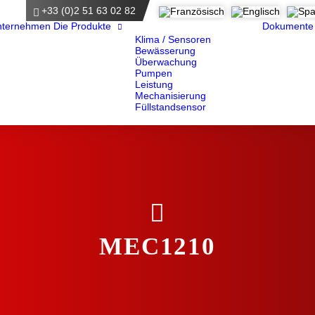
+33 (0)2 51 63 02 82
e
nternehmen
Die Produkte
Dokumente
Klima / Sensoren
Bewässerung
Überwachung
Pumpen
Leistung
Mechanisierung
Füllstandsensor
MEC1210