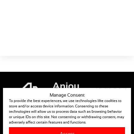
Schede prodotti
MEC1403-34
La Guida
Motoriduttore aerazione
fastigio / ombreggiamento
Scarica ora!
Dimensione:
542 KB
Functional only
Manage Consent
To provide the best experiences, we use technologies like cookies to
store and/or access device information. Consenting to these
technologies will allow us to process data such as browsing behavior
ANJOU AUTOMATION
or unique IDs on this site. Not consenting or withdrawing consent, may
adversely affect certain features and functions.
880, RUE LÉO BAEKALAND – B.P. 57
85290 MORTAGNE SUR SEVRE
Accept