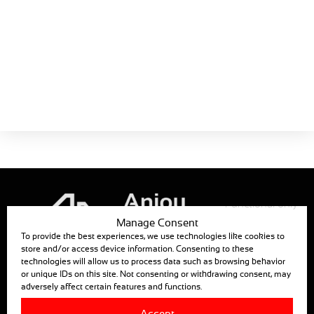
Schede prodotti
MEC1401-32
La Guida
Motoriduttore aerazione
fastigio / ombreggiamento
Scarica ora!
Dimensione:
513 KB
Functional only
Manage Consent
To provide the best experiences, we use technologies like cookies to
store and/or access device information. Consenting to these
technologies will allow us to process data such as browsing behavior
ANJOU AUTOMATION
or unique IDs on this site. Not consenting or withdrawing consent, may
adversely affect certain features and functions.
880, RUE LÉO BAEKALAND – B.P. 57
85290 MORTAGNE SUR SEVRE
Accept