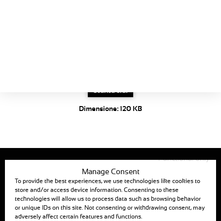
Schede prodotti
Manovella /
La Guida
Albero a
gomito
Elementi di manovra per i
riduttori manuali
Scarica ora!
Dimensione:
120 KB
Functional only
Manage Consent
To provide the best experiences, we use technologies like cookies to
store and/or access device information. Consenting to these
technologies will allow us to process data such as browsing behavior
or unique IDs on this site. Not consenting or withdrawing consent, may
ANJOU AUTOMATION
adversely affect certain features and functions.