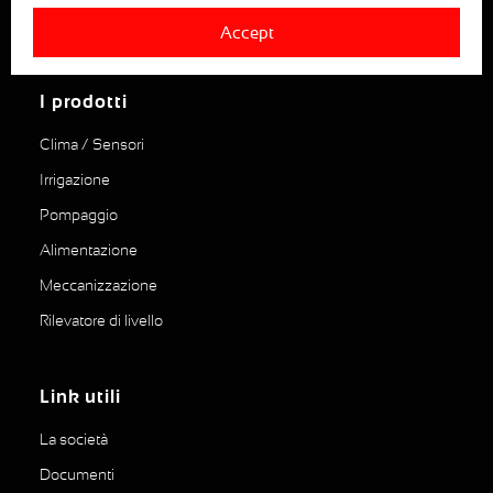
880, RUE LÉO BAEKALAND – B.P. 57
Accept
85290 MORTAGNE SUR SEVRE
I prodotti
Clima / Sensori
Irrigazione
Pompaggio
Alimentazione
Meccanizzazione
Rilevatore di livello
Link utili
La società
Documenti