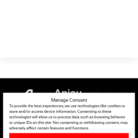
Schede prodotti
C1MA-SA-
La Guida
AUTO
Scatola di controllo motore
Scarica ora!
Dimensione:
313 KB
Functional only
Manage Consent
To provide the best experiences, we use technologies like cookies to
store and/or access device information. Consenting to these
technologies will allow us to process data such as browsing behavior
ANJOU AUTOMATION
or unique IDs on this site. Not consenting or withdrawing consent, may
adversely affect certain features and functions.
880, RUE LÉO BAEKALAND – B.P. 57
85290 MORTAGNE SUR SEVRE