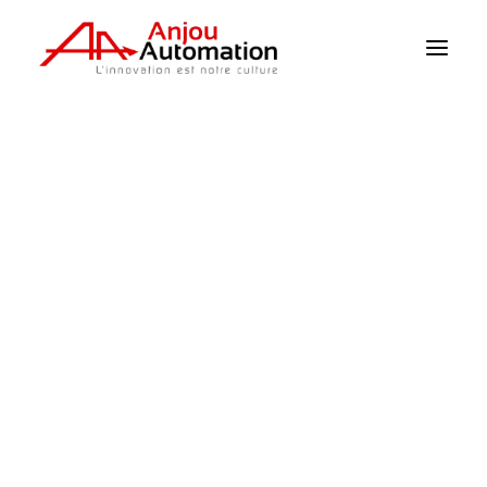
Homepage
>
I prodotti
>
Clima / Sensori
>
Sensore di temperatura dell’aria
ventilata
Clima / Sensori
Irrigazione
Supervisione
Pompaggio
Alimentazione
Meccanizzazione
Rilevatore di livello
Catalogo