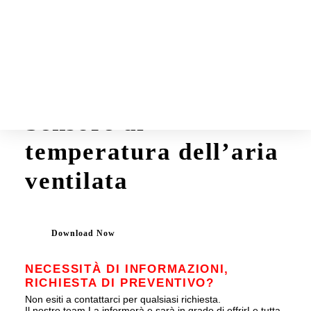
Schede prodotti
La Guida
Sensore di
temperatura dell’aria
ventilata
Download Now
NECESSITÀ DI INFORMAZIONI,
RICHIESTA DI PREVENTIVO?
Non esiti a contattarci per qualsiasi richiesta.
Il nostro team La informerà e sarà in grado di offrirLe tutta