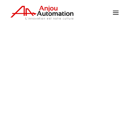
Homepage
>
I prodotti
>
Clima / Sensori
>
Sensore di temperatura
Clima / Sensori
Irrigazione
Supervisione
Pompaggio
Alimentazione
Meccanizzazione
Rilevatore di livello
Catalogo