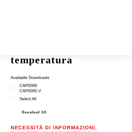
Schede prodotti
La Guida
Sensore di
temperatura
Available Downloads:
CAP0080
CAP0080.V
Select All
Download All
NECESSITÀ DI INFORMAZIONI,