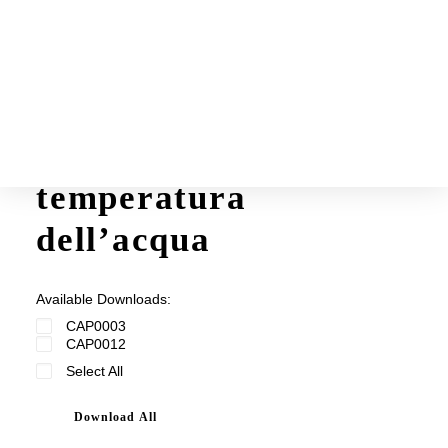
Schede prodotti
La Guida
Sensore di
temperatura
dell’acqua
Available Downloads:
CAP0003
CAP0012
Select All
Download All