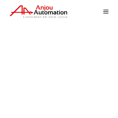
Homepage
>
I prodotti
>
Clima / Sensori
>
Sensore di temperatura dell’acqua
Clima / Sensori
Irrigazione
Supervisione
Pompaggio
Alimentazione
Meccanizzazione
Rilevatore di livello
Catalogo