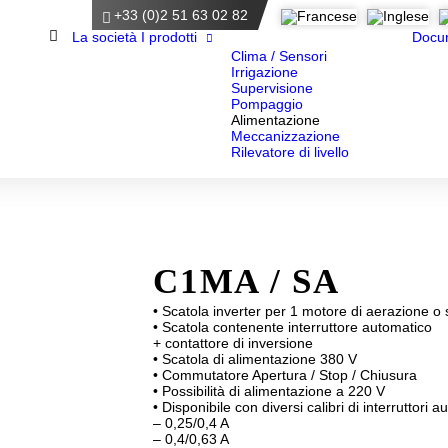
+33 (0)2 51 63 02 82
Homepage
La società
I prodotti
Docu
Clima / Sensori
Irrigazione
Supervisione
Pompaggio
Alimentazione
Meccanizzazione
Rilevatore di livello
C1MA / SA
• Scatola inverter per 1 motore di aerazione 
• Scatola contenente interruttore automatico
+ contattore di inversione
• Scatola di alimentazione 380 V
• Commutatore Apertura / Stop / Chiusura
• Possibilità di alimentazione a 220 V
• Disponibile con diversi calibri di interruttori a
– 0,25/0,4 A
– 0,4/0,63 A