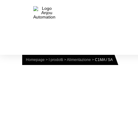
Homepage
>
I prodotti
>
Alimentazione
>
C1MA / SA