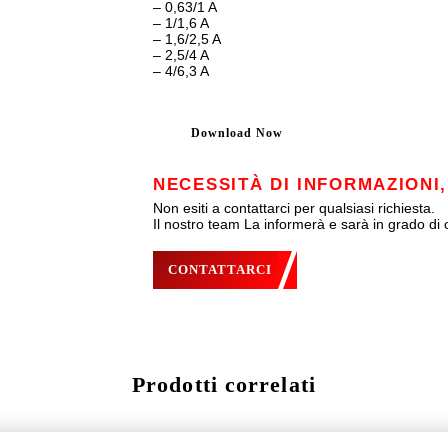
– 0,63/1 A
– 1/1,6 A
– 1,6/2,5 A
– 2,5/4 A
– 4/6,3 A
Download Now
NECESSITÀ DI INFORMAZIONI,
Non esiti a contattarci per qualsiasi richiesta.
Il nostro team La informerà e sarà in grado di o
CONTATTARCI
Prodotti correlati