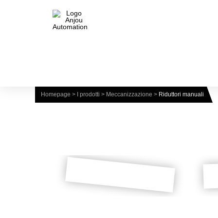
Homepage
>
I prodotti
>
Meccanizzazione
>
Riduttori manuali
Aerazione a mezzaluna,
Di
DOWNLOAD
ghigliottina e botola