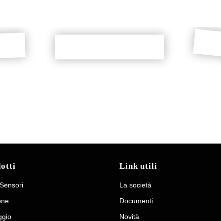
Riduttore avvolgimento d
DOWNLOAD
elescopico
Riduttore dell’avvolgimento
DOWNLOAD
della facciata
otti
Link utili
 Sensori
La società
one
Documenti
gio
Novità