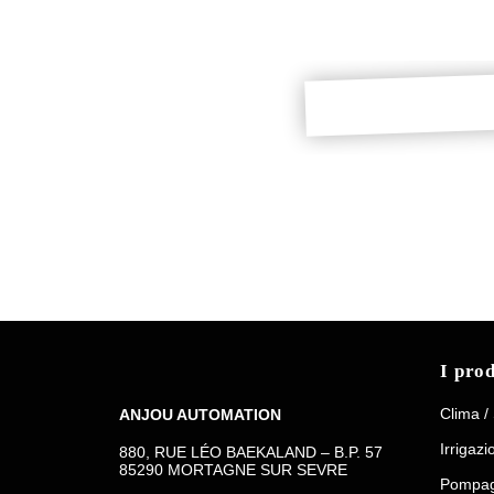
Riduttore con braccio t
DOWNLOAD
I prod
Clima /
ANJOU AUTOMATION
Irrigazi
880, RUE LÉO BAEKALAND – B.P. 57
85290 MORTAGNE SUR SEVRE
Pompag