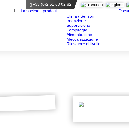
+33 (0)2 51 63 02 82
Homepage
La società
I prodotti
Docu
Clima / Sensori
Irrigazione
Supervisione
Pompaggio
Alimentazione
Meccanizzazione
Rilevatore di livello
varicatore di larghezze
DOWNLOAD