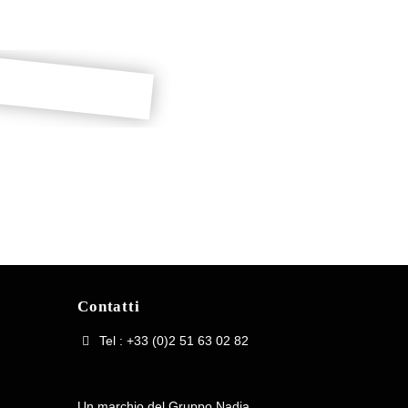
iretto
Rinvio d’angolo
DOWNLOAD
Contatti
Tel : +33 (0)2 51 63 02 82
Un marchio del Gruppo Nadia