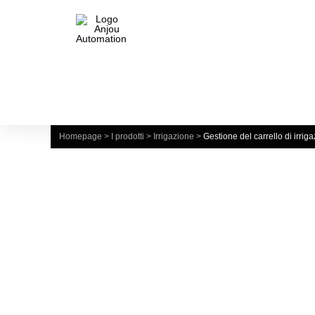
Homepage
>
I prodotti
>
Irrigazione
>
Gestione del carrello di irrig