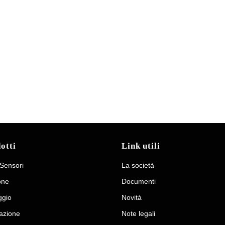
Polyrampe
DOWNLOAD
otti
Link utili
 Sensori
La società
one
Documenti
gio
Novità
azione
Note legali