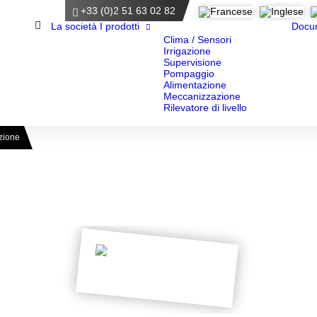
+33 (0)2 51 63 02 82
Homepage
La società
I prodotti
Docu
Clima / Sensori
Irrigazione
Supervisione
Pompaggio
Alimentazione
Meccanizzazione
Rilevatore di livello
azione