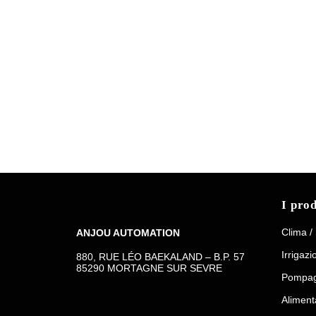
I prod
Clima /
ANJOU AUTOMATION
Irrigazi
880, RUE LÉO BAEKALAND – B.P. 57
85290 MORTAGNE SUR SEVRE
Pompag
Aliment