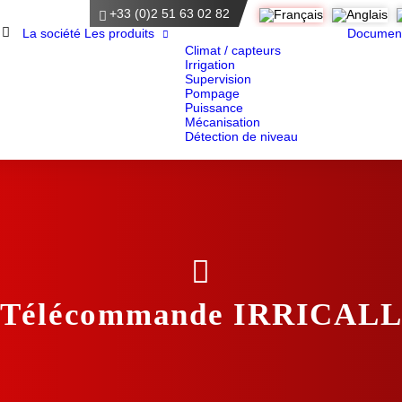
+33 (0)2 51 63 02 82
Accueil
La société
Les produits
Documen
Climat / capteurs
Irrigation
Supervision
Pompage
Puissance
Mécanisation
Détection de niveau
Télécommande IRRICAL