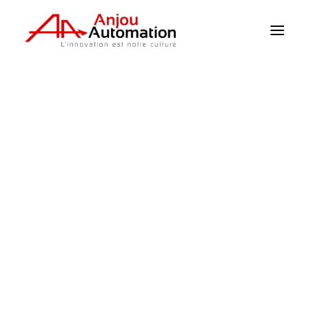
Home
>
Les produits
>
Climat / capteurs
Climat / capteurs
Irrigation
Supervision
Pompage
Puissance
Mécanisation
Détection de niveau
Fiches produits