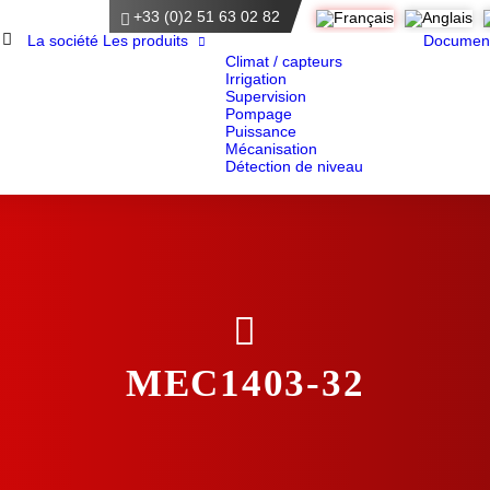
+33 (0)2 51 63 02 82
Accueil
La société
Les produits
Documen
Climat / capteurs
Irrigation
Supervision
Pompage
Puissance
Mécanisation
Détection de niveau
MEC1403-32