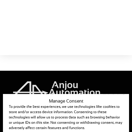
Catalogue
MEC0101
Guide de choix
Réducteur avec bras
télescopique
Télécharger
Taille :
386 KB
Functional only
Manage Consent
To provide the best experiences, we use technologies like cookies to
ANJOU AUTOMATION
store and/or access device information. Consenting to these
technologies will allow us to process data such as browsing behavior
880, RUE LÉO BAEKALAND – B.P. 57
or unique IDs on this site. Not consenting or withdrawing consent, may
85290 MORTAGNE SUR SEVRE
adversely affect certain features and functions.