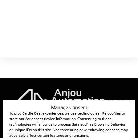
Catalogue
Guide de choix
Guide de choix
2026 –
Français
Télécharger
Taille :
2.8 MB
Functional only
Manage Consent
To provide the best experiences, we use technologies like cookies to
store and/or access device information. Consenting to these
ANJOU AUTOMATION
technologies will allow us to process data such as browsing behavior
or unique IDs on this site. Not consenting or withdrawing consent, may
880, RUE LÉO BAEKALAND – B.P. 57
85290 MORTAGNE SUR SEVRE
adversely affect certain features and functions.