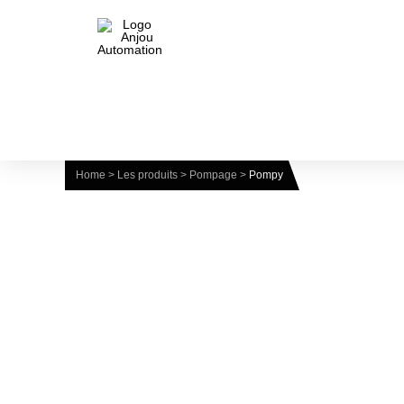
Home
>
Les produits
>
Pompage
>
Pompy