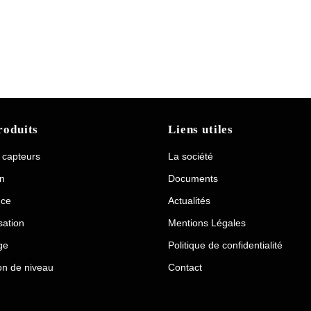
roduits
Liens utiles
/ capteurs
La société
on
Documents
nce
Actualités
ation
Mentions Légales
ge
Politique de confidentialité
on de niveau
Contact