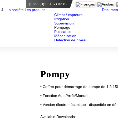
+33 (0)2 51 63 02 82
Accueil
La société
Les produits
Documen
Climat / capteurs
Irrigation
Supervision
Pompage
Puissance
Mécanisation
Détection de niveau
Pompy
• Coffret pour démarrage de pompe de 1 à 1
• Fonction Auto/Arrêt/Manuel
• Version électromécanique : disponible en dé
Available Downloads: