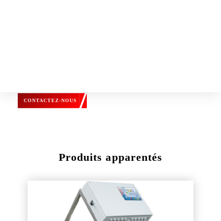
Catalogue
Download Now
Guide de choix
BESOIN D'INFORMATIONS, DEMANDE
DE DEVIS ?
N’hésitez pas à nous contacter pour toute demande.
Notre équipe vous informera et saura vous apporter toute
son expertise.
CONTACTEZ-NOUS
Produits apparentés