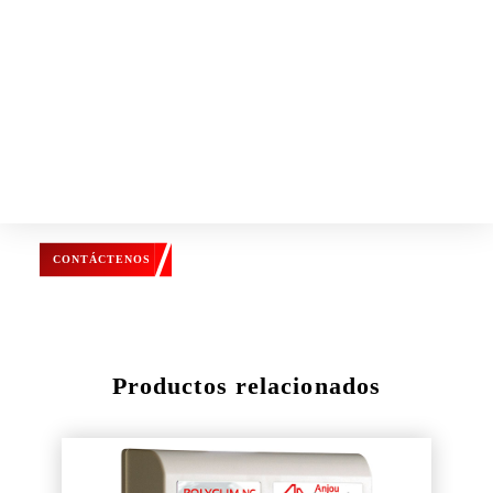
Seleccionar Todo
Fichas de productos
La Guía
Descargar Todo
¿NECESITA AMPLIAR INFORMACIÓN,
SOLICITAR UN PRESUPUESTO?
Contáctenos para cualquier consulta.
Nuestro equipo le informará y le aportará toda su
experiencia.
CONTÁCTENOS
Productos relacionados