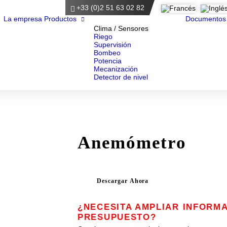
+33 (0)2 51 63 02 82
ágina principal
La empresa
Productos
Documentos
Clima / Sensores
Riego
Supervisión
Bombeo
Potencia
Mecanización
Detector de nivel
Anemómetro
Descargar Ahora
¿NECESITA AMPLIAR INFORMA
PRESUPUESTO?