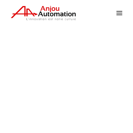
Página principal
>
Productos
>
Mecanización
>
Accesorios
Clima / Sensores
Riego
Supervisión
Bombeo
Potencia
Mecanización
Detector de nivel
Catálogo