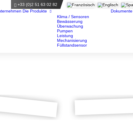
+33 (0)2 51 63 02 82
e
nternehmen
Die Produkte
Dokumente
Klima / Sensoren
Bewässerung
Überwachung
Pumpen
Leistung
Mechanisierung
Füllstandsensor
ndkurbel / Kurbelwelle
Muffe
DOWNLOAD
DOWNLOAD