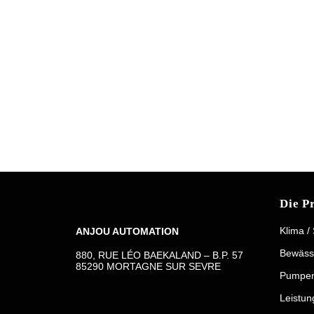
Die P
Klima /
ANJOU AUTOMATION
Bewäss
880, RUE LÉO BAEKALAND – B.P. 57
85290 MORTAGNE SUR SEVRE
Pumpe
Leistun