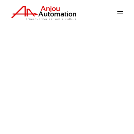
Página principal
>
Productos
>
Clima / Sensores
>
Reguladores climáticos
Clima / Sensores
Riego
Supervisión
Bombeo
Potencia
Mecanización
Detector de nivel
Catálogo