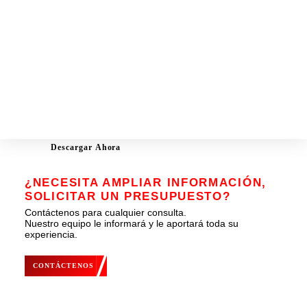
y de calefacción para sus invernaderos hortícolas, huertas
y de investigación. Gracias a su sistema modular de
Fichas de productos
tarjetas de entrada/salida, puede ampliarse con el tiempo a
medida que crezca su negocio.
La Guía
Su pantalla táctil en color facilita su uso y el acceso rápido
y sencillo a todos los datos. También puede controlar el
OPTAGROW desde su teléfono, tableta u ordenador.
Una serie de funciones de software y optimizaciones de
visualización hacen de OPTAGROW el producto más
potente de la gama ANJOU AUTOMATION.
Descargar Ahora
¿NECESITA AMPLIAR INFORMACIÓN,
SOLICITAR UN PRESUPUESTO?
Contáctenos para cualquier consulta.
Nuestro equipo le informará y le aportará toda su
experiencia.
CONTÁCTENOS