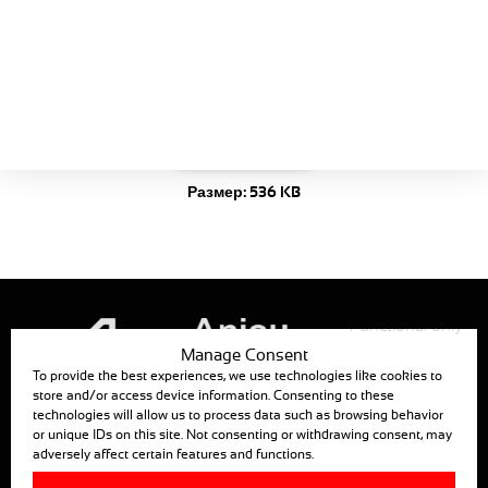
Каталог
MEC1407-34
Моторедуктор для
коньковой фрамуги /
затенения
Скачать сейчас!
Размер:
536 KB
Functional only
Manage Consent
To provide the best experiences, we use technologies like cookies to
store and/or access device information. Consenting to these
technologies will allow us to process data such as browsing behavior
ANJOU AUTOMATION
or unique IDs on this site. Not consenting or withdrawing consent, may
adversely affect certain features and functions.
880, RUE LÉO BAEKALAND — B.P. 57
85290 MORTAGNE SUR SEVRE