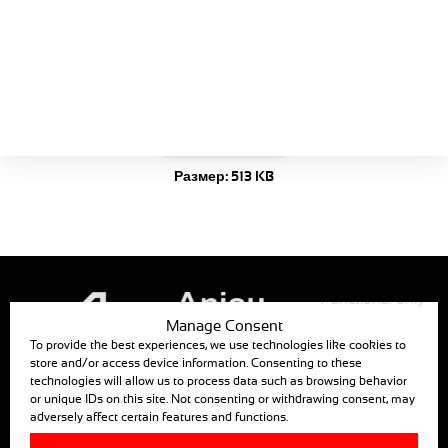
Каталог
MEC1401-34
Моторедуктор для
коньковой фрамуги /
затенения
Скачать сейчас!
Размер:
513 KB
Functional only
Manage Consent
To provide the best experiences, we use technologies like cookies to
store and/or access device information. Consenting to these
technologies will allow us to process data such as browsing behavior
ANJOU AUTOMATION
or unique IDs on this site. Not consenting or withdrawing consent, may
adversely affect certain features and functions.
880, RUE LÉO BAEKALAND — B.P. 57
85290 MORTAGNE SUR SEVRE