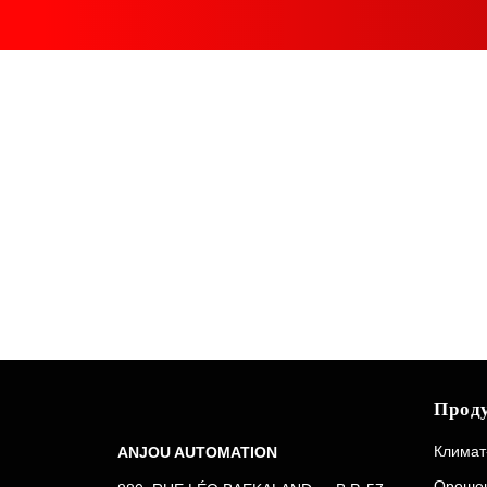
Прод
Климат-
ANJOU AUTOMATION
Ороше