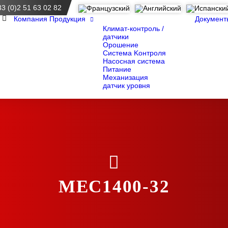
33 (0)2 51 63 02 82
приема
Компания
Продукция
Документ
Климат-контроль /
датчики
Орошение
Система Kонтроля
Насосная система
Питание
Механизация
датчик уровня
MEC1400-32