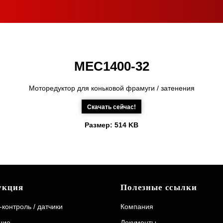
MEC1400-32
Моторедуктор для коньковой фрамуги / затенения
Скачать сейчас!
Размер:
514 KB
укция
Полезные ссылки
контроль / датчики
Компания
ние
Документы