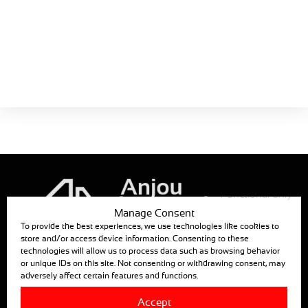
Каталог
MEC0152
Расширитель полотна
Скачать сейчас!
Размер:
348 KB
Functional only
Manage Consent
To provide the best experiences, we use technologies like cookies to
store and/or access device information. Consenting to these
ANJOU AUTOMATION
technologies will allow us to process data such as browsing behavior
or unique IDs on this site. Not consenting or withdrawing consent, may
880, RUE LÉO BAEKALAND — B.P. 57
adversely affect certain features and functions.
85290 MORTAGNE SUR SEVRE
Accept