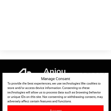
MEC1405-34
Fichas de productos
La Guía
Motorreductor de ventilación
caballete / sombreado
¡Descarga ahora!
Tamaño:
513 KB
Functional only
Manage Consent
To provide the best experiences, we use technologies like cookies to
store and/or access device information. Consenting to these
technologies will allow us to process data such as browsing behavior
ANJOU AUTOMATION
or unique IDs on this site. Not consenting or withdrawing consent, may
adversely affect certain features and functions.
880, RUE LÉO BAEKALAND – B.P. 57
85290 MORTAGNE SUR SEVRE
Accept