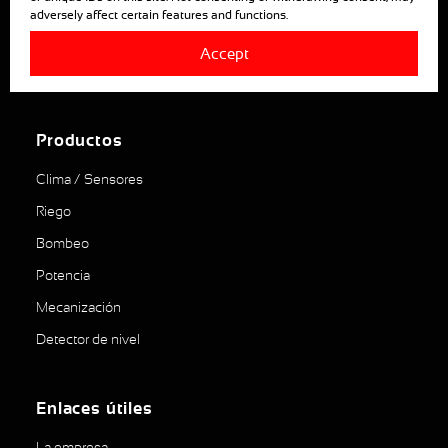
adversely affect certain features and functions.
ANJOU AUTOMATION
Accept
880, RUE LÉO BAEKALAND – B.P. 57
85290 MORTAGNE SUR SEVRE
Productos
Clima / Sensores
Riego
Bombeo
Potencia
Mecanización
Detector de nivel
Enlaces útiles
La empresa