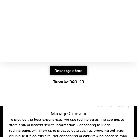
Estación de
Fichas de productos
inyección
La Guía
directa
La estación ANJOU FERTIL
DIRECT es una central de
inyección de fertilizante /
ácido para cultivos sobre el
suelo.
¡Descarga ahora!
Tamaño:
340 KB
Functional only
Manage Consent
To provide the best experiences, we use technologies like cookies to
store and/or access device information. Consenting to these
technologies will allow us to process data such as browsing behavior
or unique IDs on this site. Not consenting or withdrawing consent, may