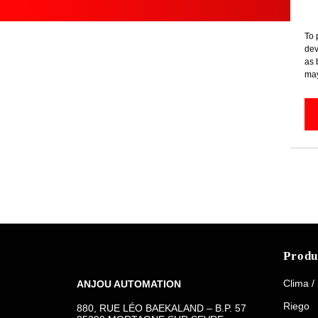
To 
dev
as 
may
Produ
Clima /
ANJOU AUTOMATION
Riego
880, RUE LÉO BAEKALAND – B.P. 57