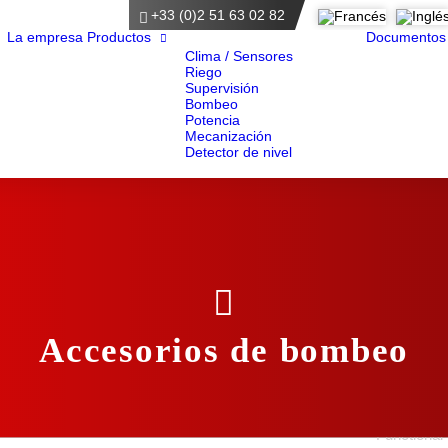
+33 (0)2 51 63 02 82
ágina principal
La empresa
Productos
Documentos
Clima / Sensores
Riego
Supervisión
Bombeo
Potencia
Mecanización
Detector de nivel
Accesorios de bombeo
Functional 