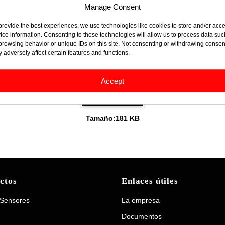
Manage Consent
provide the best experiences, we use technologies like cookies to store and/or acc
ice information. Consenting to these technologies will allow us to process data suc
browsing behavior or unique IDs on this site. Not consenting or withdrawing consen
 adversely affect certain features and functions.
Accesorios de bombeo
Accept
Accesorios disponibles para sus instalaciones de bombeo.
¡Descarga ahora!
Tamaño:
181 KB
ctos
Enlaces útiles
 Sensores
La empresa
Documentos