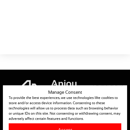
Produktblätter
MEC0103
Der Leitfaden
Halbmondförmige Belüftung,
Fallfenster und Falltür
Jetzt herunterladen!
Größe:
391 KB
Functional only
Manage Consent
To provide the best experiences, we use technologies like cookies to
store and/or access device information. Consenting to these
technologies will allow us to process data such as browsing behavior
ANJOU AUTOMATION
or unique IDs on this site. Not consenting or withdrawing consent, may
adversely affect certain features and functions.
880, RUE LÉO BAEKALAND – B.P. 57
85290 MORTAGNE SUR SEVRE
Accept