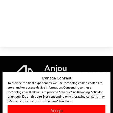
Produktblätter
Katalog 2026 –
Der Leitfaden
ESP
Jetzt herunterladen!
Größe:
3.2 MB
Functional only
Manage Consent
To provide the best experiences, we use technologies like cookies to
store and/or access device information. Consenting to these
ANJOU AUTOMATION
technologies will allow us to process data such as browsing behavior
or unique IDs on this site. Not consenting or withdrawing consent, may
880, RUE LÉO BAEKALAND – B.P. 57
adversely affect certain features and functions.
85290 MORTAGNE SUR SEVRE
Accept