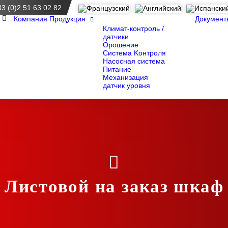
33 (0)2 51 63 02 82
приема
Компания
Продукция
Документ
Климат-контроль /
датчики
Орошение
Система Kонтроля
Насосная система
Питание
Механизация
датчик уровня
Листовой на заказ шкаф