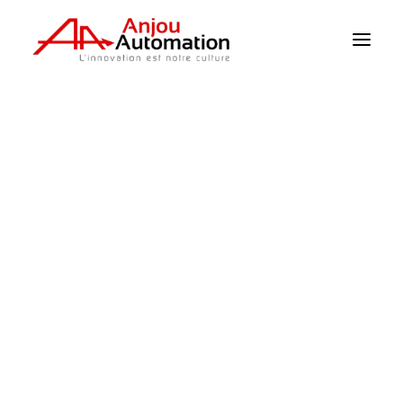
домашняя страница
>
Продукция
>
Температура воды
Климат-контроль / датчики
Орошение
Система Kонтроля
Насосная система
Питание
Механизация
датчик уровня
Характеристики продукции