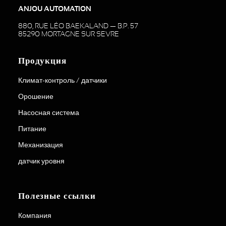
ANJOU AUTOMATION
880, RUE LÉO BAEKALAND — B.P. 57
DOWNLOAD
Датчик инклинометра
85290 MORTAGNE SUR SEVRE
Продукция
Климат-контроль / датчики
Орошение
Насосная система
Питание
Механизация
датчик уровня
Полезные ссылки
Компания