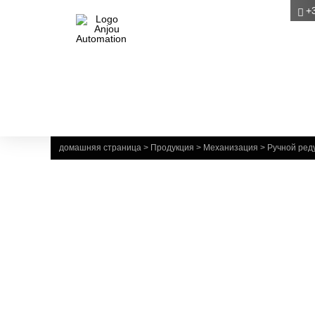
+
домашняя страница
>
Продукция
>
Механизация
>
Ручной ред