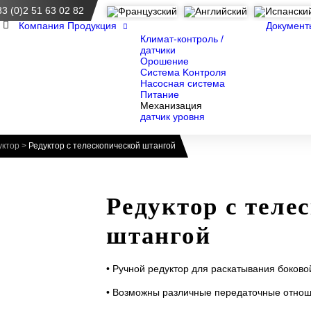
33 (0)2 51 63 02 82
приема
Компания
Продукция
Документ
Климат-контроль /
датчики
Орошение
Система Kонтроля
Насосная система
Питание
Механизация
датчик уровня
уктор
>
Редуктор с телескопической штангой
Редуктор с теле
штангой
• Ручной редуктор для раскатывания боков
• Возможны различные передаточные отношен