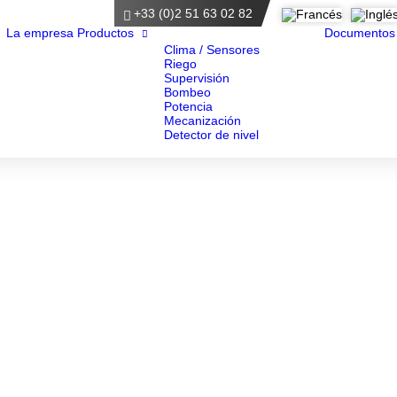
+33 (0)2 51 63 02 82
ágina principal
La empresa
Productos
Documentos
Clima / Sensores
Riego
Supervisión
Bombeo
Potencia
Mecanización
Detector de nivel
Fichas de productos
rá la documentación de nuestros productos, con todas sus especificaci