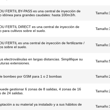
OU FERTIL BY-PASS es una central de inyección de
Tamaño:
cido idónea para grandes caudales: hasta 100m3/h.
OU FERTIL DIRECT es una central de inyección de
Tamaño:
do para cultivos sobre el suelo.
U FERTIL es una central de inyección de fertilizante /
Tamaño:
os sobre el suelo.
s electroválvulas en largas distancias. Simplifique su
Tamaño:
uturas extensiones.
 de bombeo por GSM para 1 o 2 bombas
Tamaño:
puede gestionar 6 zonas de 8 salidas, 4 zonas de 16
Tamaño:
s de 24 salidas.
tación a su material ya instalado y a sus hábitos de
Tamaño: