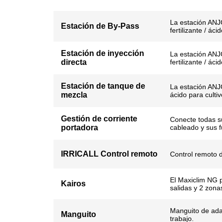
La estación ANJ
Estación de By-Pass
fertilizante / á
Estación de inyección
La estación ANJ
directa
fertilizante / áci
Estación de tanque de
La estación ANJO
mezcla
ácido para cultiv
Gestión de corriente
Conecte todas su
portadora
cableado y sus f
IRRICALL Control remoto
Control remoto
El Maxiclim NG 
Kairos
salidas y 2 zona
Manguito de adap
Manguito
trabajo.