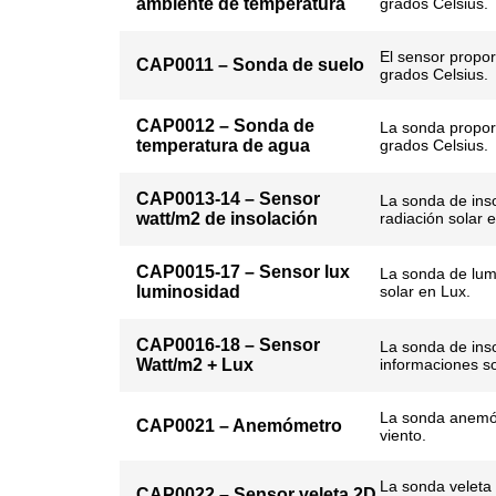
ambiente de temperatura
grados Celsius.
El sensor propor
CAP0011 – Sonda de suelo
grados Celsius.
CAP0012 – Sonda de
La sonda propor
temperatura de agua
grados Celsius.
CAP0013-14 – Sensor
La sonda de inso
watt/m2 de insolación
radiación solar 
CAP0015-17 – Sensor lux
La sonda de lumi
luminosidad
solar en Lux.
CAP0016-18 – Sensor
La sonda de ins
Watt/m2 + Lux
informaciones so
La sonda anemóm
CAP0021 – Anemómetro
viento.
La sonda veleta 
CAP0022 – Sensor veleta 2D