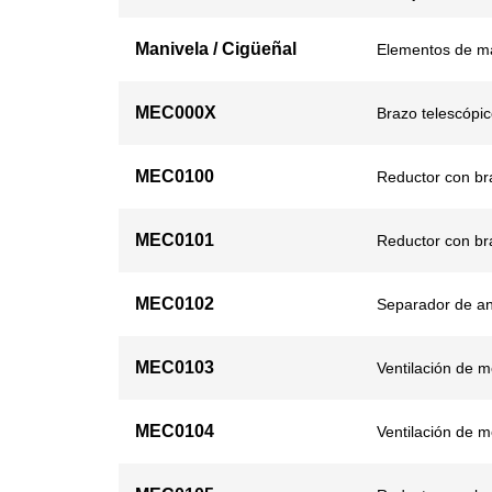
Manivela / Cigüeñal
Elementos de ma
MEC000X
Brazo telescópico
MEC0100
Reductor con br
MEC0101
Reductor con br
MEC0102
Separador de a
MEC0103
Ventilación de me
MEC0104
Ventilación de me