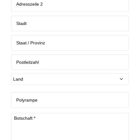
Anschrift
Zusatz
Stadt
Bundesstaat
/
Provinz
/
Postleitzahl
Region
Land
Betroffenes
Produkt
Message
*