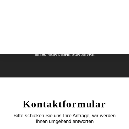
Produktblätter
contact@anjouautomation.fr
Der Leitfaden
Unsere Büros
880, rue Léo Baekeland - B.P. 57
85290 MORTAGNE SUR SEVRE
Kontaktformular
Bitte schicken Sie uns Ihre Anfrage, wir werden
Ihnen umgehend antworten