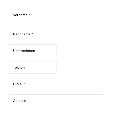
Nom
*
Vorname
Nachname
Société
Téléphone
E-
mail
*
Adresse
Anschrift